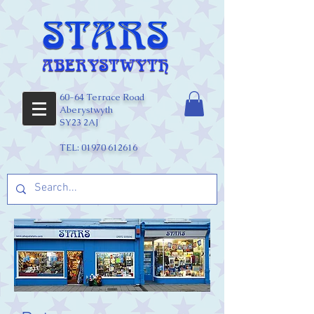
60-64 Terrace Road
Aberystwyth
SY23 2AJ
TEL:
01970 612616