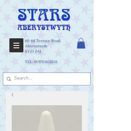
60-64 Terrace Road
Aberystwyth
SY23 2AJ
TEL:
01970 612616