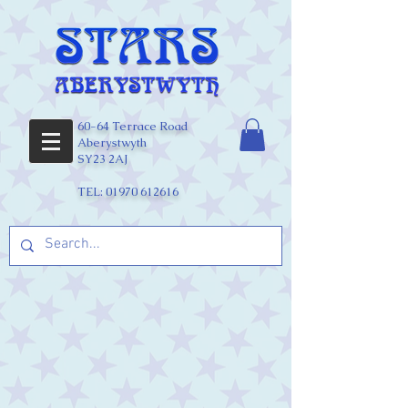
60-64 Terrace Road
Aberystwyth
SY23 2AJ
TEL:
01970 612616