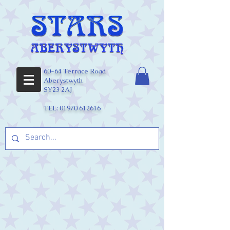
60-64 Terrace Road
Aberystwyth
SY23 2AJ
TEL:
01970 612616