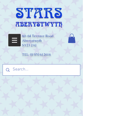
60-64 Terrace Road
Aberystwyth
SY23 2AJ
TEL:
01970 612616