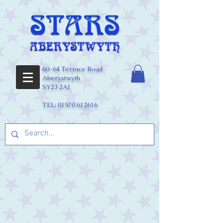
60-64 Terrace Road
Aberystwyth
SY23 2AJ
TEL:
01970 612616