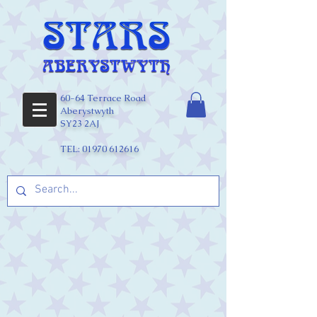
60-64 Terrace Road
Aberystwyth
SY23 2AJ
TEL:
01970 612616